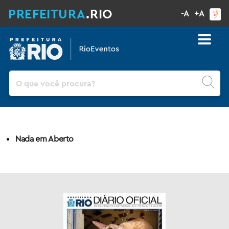
PREFEITURA
.RIO
-A
+A
Pesquisar
Nada em Aberto