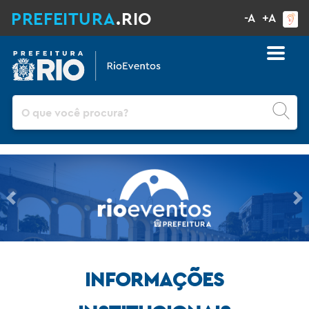
PREFEITURA
.RIO
-A
+A
Pesquisar
Previous
Ne
INFORMAÇÕES